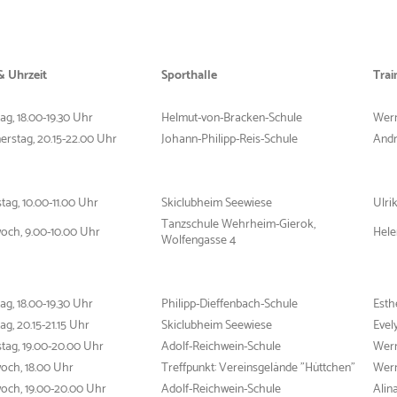
& Uhrzeit
Sporthalle
Trai
g, 18.00-19.30 Uhr
Helmut-von-Bracken-Schule
Wern
rstag, 20.15-22.00 Uhr
Johann-Philipp-Reis-Schule
Andr
tag, 10.00-11.00 Uhr
Skiclubheim Seewiese
Ulri
Tanzschule Wehrheim-Gierok,
och, 9.00-10.00 Uhr
Hele
Wolfengasse 4
g, 18.00-19.30 Uhr
Philipp-Dieffenbach-Schule
Esth
g, 20.15-21.15 Uhr
Skiclubheim Seewiese
Evel
tag, 19.00-20.00 Uhr
Adolf-Reichwein-Schule
Wern
och, 18.00 Uhr
Treffpunkt: Vereinsgelände "Hüttchen"
Wern
och, 19.00-20.00 Uhr
Adolf-Reichwein-Schule
Alin