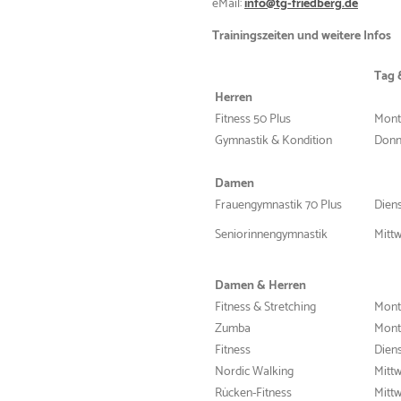
eMail:
info@tg-friedberg.de
Trainingszeiten und weitere Infos
Tag 
Herren
Fitness 50 Plus
Monta
Gymnastik & Kondition
Donne
Damen
Frauengymnastik 70 Plus
Diens
Seniorinnengymnastik
Mittw
Damen & Herren
Fitness & Stretching
Monta
Zumba
Monta
Fitness
Diens
Nordic Walking
Mittw
Rücken-Fitness
Mittw