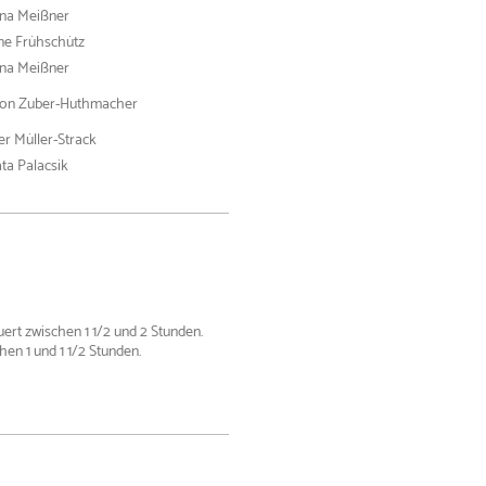
ina Meißner
ne Frühschütz
ina Meißner
on Zuber-Huthmacher
er Müller-Strack
ta Palacsik
ert zwischen 1 1/2 und 2 Stunden.
en 1 und 1 1/2 Stunden.