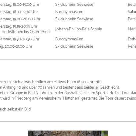
rstag, 18.00-19.00 Uhr
Skiclubheim Seewiese
Bett
rstag, 18.30-19.30 Uhr
Burggymnasium
Sabi
erstag, 19.00-20.00 Uhr
Skiclubheim Seewiese
Bett
rstag, 19.15-20.15 Uhr
Johann-Philipp-Reis-Schule
Mari
 Herbstferien bis Osterferien)
rstag, 19.30-20.30 Uhr
Burggymnasium
Esth
ag, 20.00-21.00 Uhr
Skiclubheim Seewiese
Rena
en, die sich allwöchentlich am Mittwoch um 18.00 Uhr trifft.
en Anfang 40 und über 70 Jahren und besteht aus beiderlei Geschlecht.
tet die Gruppe in Bad Nauheim an der Bushaltestelle am Sportpark.
Die Tour dau
wird in Friedberg am Vereinsheim "Hüttchen" gestartet. Die Tour dauert zwisch
ch selbst ein Bild!