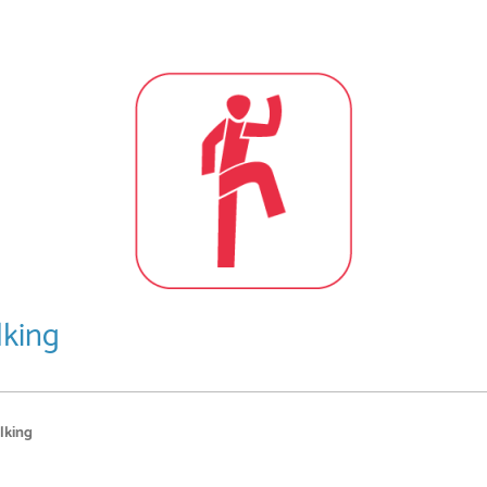
king
lking