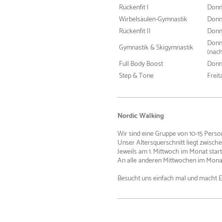
Rückenfit I
Donne
Wirbelsäulen-Gymnastik
Donne
Rückenfit II
Donn
Donne
Gymnastik & Skigymnastik
(nach
Full Body Boost
Donne
Step & Tone
Freit
Nordic Walking
Wir sind eine Gruppe von 10-15 Person
Unser Altersquerschnitt liegt zwisch
Jeweils am 1. Mittwoch im Monat star
An alle anderen Mittwochen im Monat 
Besucht uns einfach mal und macht Eu