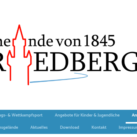
ngs- & Wettkampfsport
Angebote für Kinder & Jugendliche
An
nsgelände
Aktuelles
Download
Kontakt
Impressu