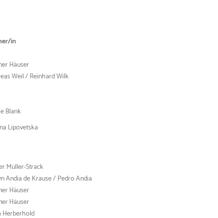
ner/in
er Häuser
eas Weil / Reinhard Wilk
ke Blank
na Lipovetska
er Müller-Strack
yn Andia de Krause / Pedro Andia
er Häuser
er Häuser
a Herberhold